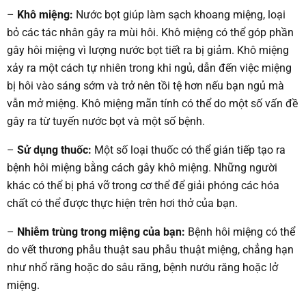
–
Khô miệng:
Nước bọt giúp làm sạch khoang miệng, loại
bỏ các tác nhân gây ra mùi hôi. Khô miệng có thể góp phần
gây hôi miệng vì lượng nước bọt tiết ra bị giảm. Khô miệng
xảy ra một cách tự nhiên trong khi ngủ, dẫn đến việc miệng
bị hôi vào sáng sớm và trở nên tồi tệ hơn nếu bạn ngủ mà
vẫn mở miệng. Khô miệng mãn tính có thể do một số vấn đề
gây ra từ tuyến nước bọt và một số bệnh.
–
Sử dụng thuốc:
Một số loại thuốc có thể gián tiếp tạo ra
bệnh hôi miệng bằng cách gây khô miệng. Những người
khác có thể bị phá vỡ trong cơ thể để giải phóng các hóa
chất có thể được thực hiện trên hơi thở của bạn.
–
Nhiễm trùng trong miệng của bạn:
Bệnh hôi miệng có thể
do vết thương phẫu thuật sau phẫu thuật miệng, chẳng hạn
như nhổ răng hoặc do sâu răng, bệnh nướu răng hoặc lở
miệng.