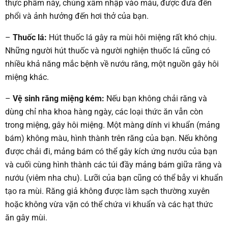
thực phẩm này, chúng xâm nhập vào máu, được đưa đến
phổi và ảnh hưởng đến hơi thở của bạn.
–
Thuốc lá:
Hút thuốc lá gây ra mùi hôi miệng rất khó chịu.
Những người hút thuốc và người nghiện thuốc lá cũng có
nhiều khả năng mắc bệnh về nướu răng, một nguồn gây hôi
miệng khác.
–
Vệ sinh răng miệng kém:
Nếu bạn không chải răng và
dùng chỉ nha khoa hàng ngày, các loại thức ăn vẫn còn
trong miệng, gây hôi miệng. Một màng dính vi khuẩn (mảng
bám) không màu, hình thành trên răng của bạn. Nếu không
được chải đi, mảng bám có thể gây kích ứng nướu của bạn
và cuối cùng hình thành các túi đầy mảng bám giữa răng và
nướu (viêm nha chu). Lưỡi của bạn cũng có thể bẫy vi khuẩn
tạo ra mùi. Răng giả không được làm sạch thường xuyên
hoặc không vừa vặn có thể chứa vi khuẩn và các hạt thức
ăn gây mùi.