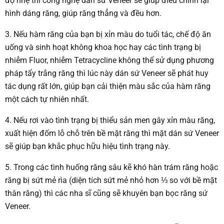
độ nhẹ thì công nghệ dán sứ Veneer sẽ giúp điều chỉnh lại
hình dáng răng, giúp răng thẳng và đều hơn.
3. Nếu hàm răng của bạn bị xỉn màu do tuổi tác, chế độ ăn
uống và sinh hoạt không khoa học hay các tình trạng bị
nhiễm Fluor, nhiễm Tetracycline không thể sử dụng phương
pháp tẩy trắng răng thì lúc này dán sứ Veneer sẽ phát huy
tác dụng rất lớn, giúp bạn cải thiện màu sắc của hàm răng
một cách tự nhiên nhất.
4. Nếu rơi vào tình trạng bị thiểu sản men gây xỉn màu răng,
xuất hiện đốm lỗ chỗ trên bề mặt răng thì mặt dán sứ Veneer
sẽ giúp bạn khắc phục hữu hiệu tình trạng này.
5. Trong các tình huống răng sâu kẽ khó hàn trám răng hoặc
răng bị sứt mẻ rìa (diện tích sứt mẻ nhỏ hơn ⅓ so với bề mặt
thân răng) thì các nha sĩ cũng sẽ khuyên bạn bọc răng sứ
Veneer.