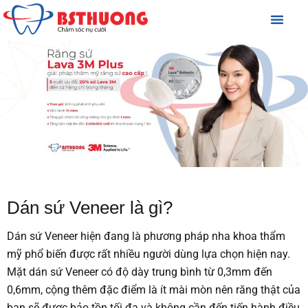
GIỚI THIỆU
NHA KHOA THẨM MỸ
NHA KHOA TỔNG QUÁT
NHA KHOA BỆNH LÝ
Dán sứ Veneer là gì?
Dán sứ Veneer hiện đang là phương pháp nha khoa thẩm
mỹ phổ biến được rất nhiều người dùng lựa chọn hiện nay.
Mặt dán sứ Veneer có độ dày trung bình từ 0,3mm đến
0,6mm, cộng thêm đặc điểm là ít mài mòn nên răng thật của
bạn sẽ được bảo tồn tối đa và không cần đến tiến hành điều