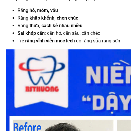
Răng
hô, móm, vẩu
Răng
khấp khểnh, chen chúc
Răng
thưa, cách kẽ nhau nhiều
Sai khớp cắn
: cắn hở, cắn sâu, cắn chéo
Trẻ
răng vĩnh viễn mọc lệch
do răng sữa rụng sớm