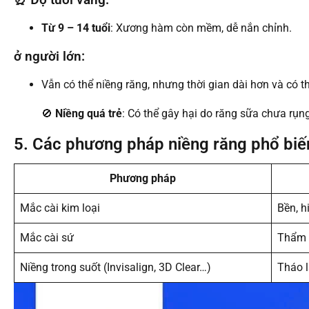
⏰ Độ tuổi vàng:
Từ 9 – 14 tuổi
: Xương hàm còn mềm, dễ nắn chỉnh.
ở người lớn:
Vẫn có thể
niềng răng
, nhưng thời gian dài hơn và có 
🚫
Niềng quá trẻ
: Có thể gây hại do răng sữa chưa rụng 
5. Các phương pháp niềng răng phổ biế
Phương pháp
Mắc cài kim loại
Bền, h
Mắc cài sứ
Thẩm m
Niềng trong suốt (Invisalign, 3D Clear…)
Tháo lắ