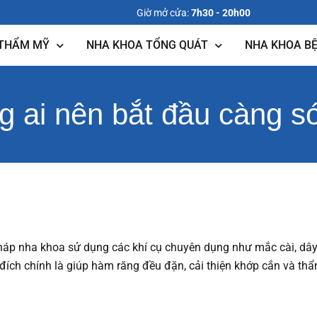
Giờ mở cửa:
7h30 - 20h00
 THẨM MỸ
NHA KHOA TỔNG QUÁT
NHA KHOA BỆ
g ai nên bắt đầu càng s
háp nha khoa sử dụng các khí cụ chuyên dụng như mắc cài, dây
 đích chính là giúp hàm răng đều đặn, cải thiện khớp cắn và t