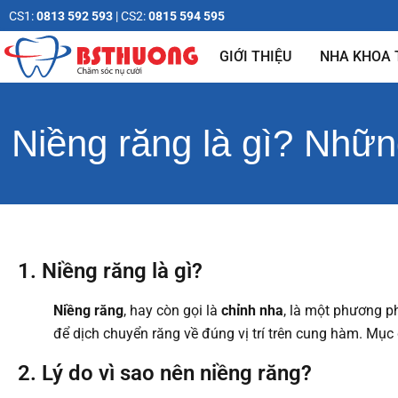
CS1:
0813 592 593
| CS2:
0815 594 595
GIỚI THIỆU
NHA KHOA
Niềng răng là gì? Nhữn
1. Niềng răng là gì?
Niềng răng
, hay còn gọi là
chỉnh nha
, là một phương p
để dịch chuyển răng về đúng vị trí trên cung hàm. Mục
2. Lý do vì sao nên niềng răng?