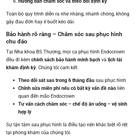
Hướng dẫn chăm sóc và theo dõi định kỳ
Toàn bộ quy trình diễn ra nhẹ nhàng, nhanh chóng, không
gây đau đớn hay ê buốt kéo dài.
Bảo hành rõ ràng – Chăm sóc sau phục hình
chu đáo
Tại Nha khoa BS Thương, mọi ca phục hình Endocrown
đều đi kèm
chính sách bảo hành minh bạch
và
lịch tái
khám định kỳ
. Chúng tôi cam kết:
Theo dõi sát sao trong 6 tháng đầu
sau phục hình
Chỉnh sửa miễn phí nếu có bất kỳ vấn đề nào
liên
quan đến mão Endocrown
Tư vấn cách chăm sóc – chế độ ăn uống – vệ sinh
hợp lý
Sự tận tâm sau phục hình là điều tạo nên khác biệt rõ rệt
tại phòng khám của chúng tôi.