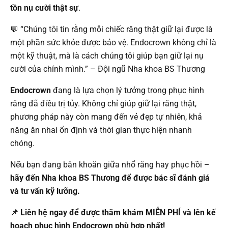
tồn nụ cười thật sự
.
💬 “Chúng tôi tin rằng mỗi chiếc răng thật giữ lại được là
một phần sức khỏe được bảo vệ. Endocrown không chỉ là
một kỹ thuật, mà là cách chúng tôi giúp bạn giữ lại nụ
cười của chính mình.” – Đội ngũ Nha khoa BS Thương
Endocrown
đang là lựa chọn lý tưởng trong phục hình
răng đã điều trị tủy. Không chỉ giúp giữ lại răng thật,
phương pháp này còn mang đến vẻ đẹp tự nhiên, khả
năng ăn nhai ổn định và thời gian thực hiện nhanh
chóng.
Nếu bạn đang băn khoăn giữa nhổ răng hay phục hồi –
hãy đến Nha khoa BS Thương để được bác sĩ đánh giá
và tư vấn kỹ lưỡng.
📌 Liên hệ ngay để được thăm khám MIỄN PHÍ và lên kế
hoạch phục hình Endocrown phù hợp nhất!