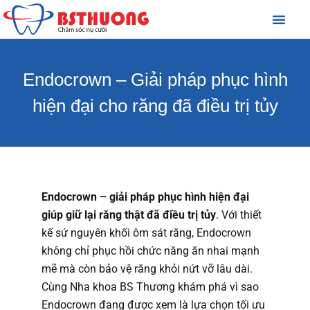
GIỚI THIỆU
NHA KHOA THẨM MỸ
NHA KHOA TỔNG QUÁT
NHA KHOA BỆNH LÝ
Endocrown – Giải pháp phục hình
hiện đại cho răng đã điều trị tủy
Endocrown
– giải pháp phục hình hiện đại
giúp giữ lại răng thật đã điều trị tủy
. Với thiết
kế sứ nguyên khối ôm sát răng, Endocrown
không chỉ phục hồi chức năng ăn nhai mạnh
mẽ mà còn bảo vệ răng khỏi nứt vỡ lâu dài.
Cùng Nha khoa BS Thương khám phá vì sao
Endocrown đang được xem là lựa chọn tối ưu