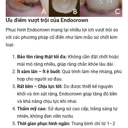
Ưu điểm vượt trội của Endocrown
Phục hình Endocrown mang lại nhiều lợi ích vượt trội so
với các phương pháp cổ điển như làm mão sứ chốt kim
loại:
Bảo tồn răng thật tối đa:
Không cần đặt chốt hoặc
mài mô răng nhiều, giúp răng chắc khỏe lâu dài.
Ít xâm lấn – Ít ê buốt:
Quá trình làm nhẹ nhàng, phù
hợp cho người sợ đau.
Rất bền – Chịu lực tốt:
Do được thiết kế nguyên
khối và ôm sát răng, Endocrown giúp tăng độ bền
và khả năng chịu lực khi nhai.
Thẩm mỹ cao:
Sử dụng sứ cao cấp, trắng sáng tự
nhiên, không đen viền nướu.
Thời gian phục hình ngắn:
Trung bình chỉ từ 1–2